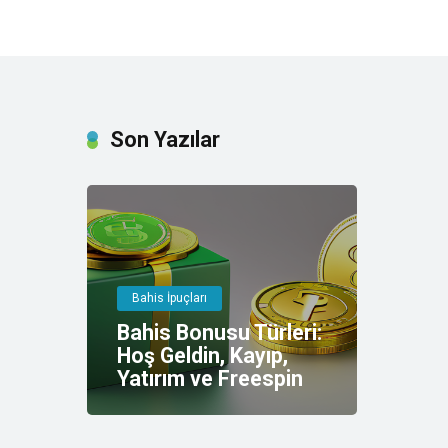
Son Yazılar
Bahis İpuçları
Bahis Bonusu Türleri:
Hoş Geldin, Kayıp,
Yatırım ve Freespin