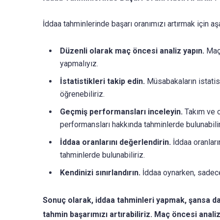
İddaa tahminlerinde başarı oranımızı artırmak için aşağ
Düzenli olarak maç öncesi analiz yapın.
Maçl
yapmalıyız.
İstatistikleri takip edin.
Müsabakaların istatist
öğrenebiliriz.
Geçmiş performansları inceleyin.
Takım ve o
performansları hakkında tahminlerde bulunabilir
İddaa oranlarını değerlendirin.
İddaa oranlar
tahminlerde bulunabiliriz.
Kendinizi sınırlandırın.
İddaa oynarken, sadece
Sonuç olarak, iddaa tahminleri yapmak, şansa da
tahmin başarımızı artırabiliriz. Maç öncesi anal