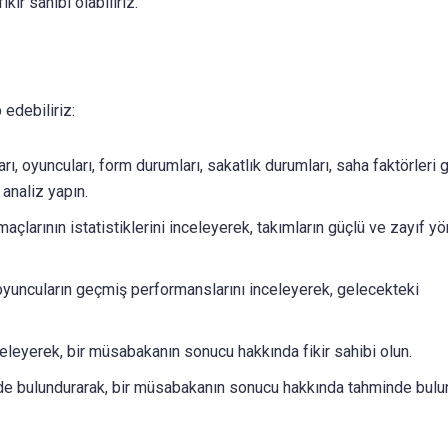
ir sahibi olabiliriz.
 edebiliriz:
, oyuncuları, form durumları, sakatlık durumları, saha faktörleri g
analiz yapın.
arının istatistiklerini inceleyerek, takımların güçlü ve zayıf yön
yuncuların geçmiş performanslarını inceleyerek, gelecekteki
celeyerek, bir müsabakanın sonucu hakkında fikir sahibi olun.
de bulundurarak, bir müsabakanın sonucu hakkında tahminde bulu