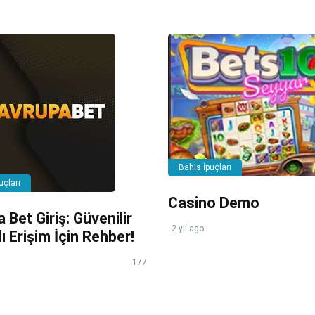
Bahis İpuçları
uçları
Casino Demo
 Bet Giriş: Güvenilir
2 yıl ago
lı Erişim İçin Rehber!
177