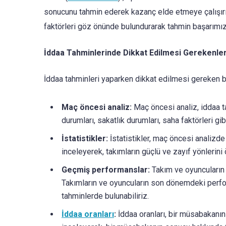
sonucunu tahmin ederek kazanç elde etmeye çalışırız
faktörleri göz önünde bulundurarak tahmin başarımızı 
İddaa Tahminlerinde Dikkat Edilmesi Gerekenle
İddaa tahminleri yaparken dikkat edilmesi gereken ba
Maç öncesi analiz:
Maç öncesi analiz, iddaa ta
durumları, sakatlık durumları, saha faktörleri g
İstatistikler:
İstatistikler, maç öncesi analizde
inceleyerek, takımların güçlü ve zayıf yönlerini 
Geçmiş performanslar:
Takım ve oyuncuların 
Takımların ve oyuncuların son dönemdeki perfo
tahminlerde bulunabiliriz.
İddaa oranları
:
İddaa oranları, bir müsabakanın 