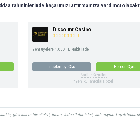
ddaa tahminlerinde başarımızı artırmamıza yardımcı olacaktı
Discount Casino
Yeni üyelere
1.000 TL Nakit İade
İncelemeyi Oku
Hemen Oyna
Şartlar Koşullar
*Yeni kullanıcılara özel
ıbahis
,
güvenilir bahis siteleri
,
iddaa
,
İddaa Tahminleri
,
iddaaoyna
,
kaçak bahis sit