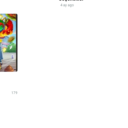
4 ay ago
179