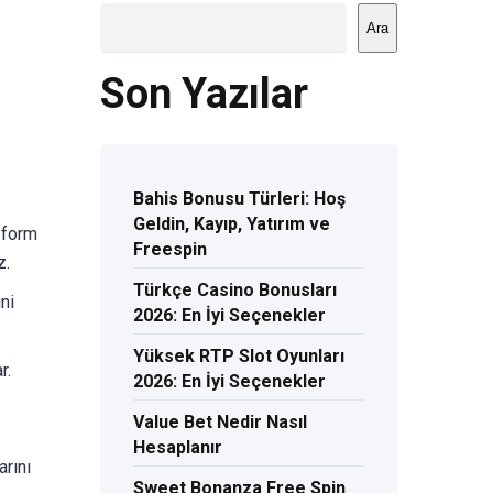
Ara
Son Yazılar
Bahis Bonusu Türleri: Hoş
Geldin, Kayıp, Yatırım ve
 form
Freespin
z.
Türkçe Casino Bonusları
ni
2026: En İyi Seçenekler
Yüksek RTP Slot Oyunları
r.
2026: En İyi Seçenekler
Value Bet Nedir Nasıl
Hesaplanır
arını
Sweet Bonanza Free Spin