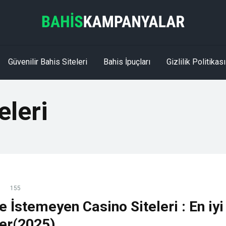
Güvenilir Bahis Siteleri
Bahis İpuçları
Gizlilik Politikası
eleri
155
e İstemeyen Casino Siteleri : En iyi
ler(2025)