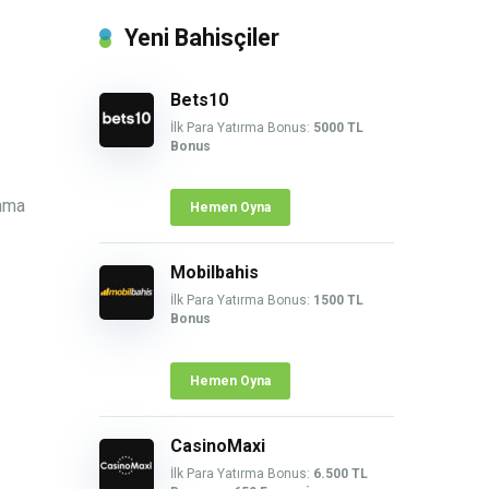
Yeni Bahisçiler
Bets10
İlk Para Yatırma Bonus:
5000 TL
Bonus
anma
Hemen Oyna
Mobilbahis
İlk Para Yatırma Bonus:
1500 TL
Bonus
Hemen Oyna
CasinoMaxi
İlk Para Yatırma Bonus:
6.500 TL