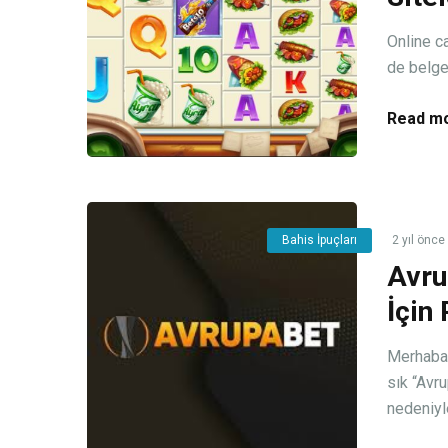
Online ca
de belge 
Read mo
Bahis İpuçları
2 yıl önce
Avru
İçin
Merhaba 
sık “Avru
nedeniyle 