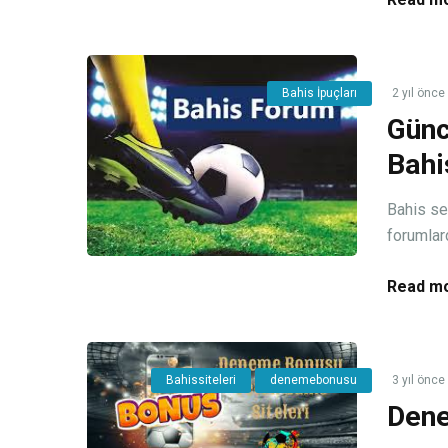
Bahis İpuçları
2 yıl önce
Günc
Bahis
Bahis sev
forumlard
Read mo
Bahissiteleri
denemebonusu
3 yıl önce
Dene