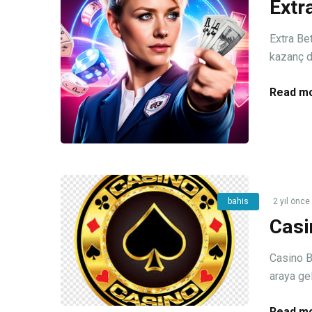
Extr
Extra Be
kazanç do
Read mo
bahis
2 yıl önce
Casi
Casino B
araya gel
Read mo