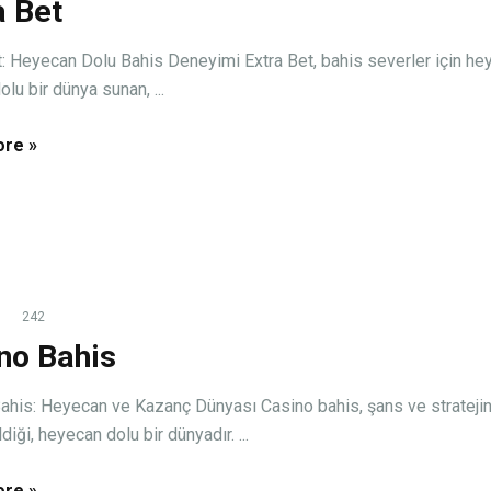
a Bet
t: Heyecan Dolu Bahis Deneyimi Extra Bet, bahis severler için he
lu bir dünya sunan, ...
re »
242
no Bahis
ahis: Heyecan ve Kazanç Dünyası Casino bahis, şans ve stratejini
diği, heyecan dolu bir dünyadır. ...
re »