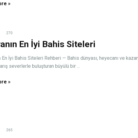
re »
270
anın En İyi Bahis Siteleri
 En İyi Bahis Siteleri Rehberi — Bahis dünyası, heyecanı ve kaz
arış severlerle buluşturan büyülü bir ...
re »
265