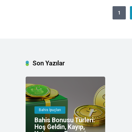
1
Son Yazılar
Bahis İpuçları
Bahis Bonusu Türleri:
Hoş Geldin, Kayıp,