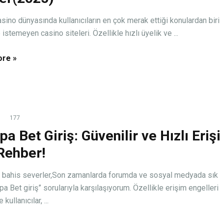
sino dünyasında kullanıcıların en çok merak ettiği konulardan biri
istemeyen casino siteleri. Özellikle hızlı üyelik ve ...
re »
177
pa Bet Giriş: Güvenilir ve Hızlı Eri
 Rehber!
bahis severler,Son zamanlarda forumda ve sosyal medyada sık
pa Bet giriş” sorularıyla karşılaşıyorum. Özellikle erişim engelleri
kullanıcılar, ...