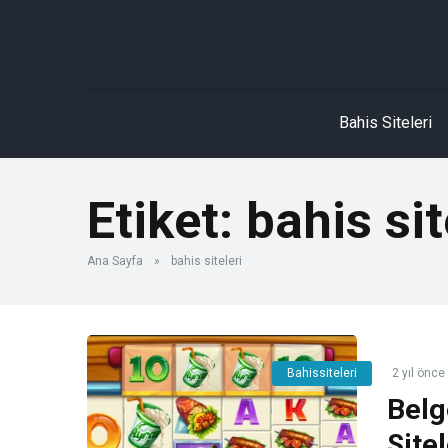
Bahis Siteleri
Etiket:
bahis sit
Ana Sayfa
»
bahis siteleri
Bahissiteleri
2 yıl önce
Belg
Site