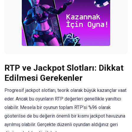
RTP ve Jackpot Slotları: Dikkat
Edilmesi Gerekenler
Progresif jackpot slotları, teorik olarak büyük kazançlar vaat
eder. Ancak bu oyunların RTP değerleri genellikle yanıltıcı
olabilir. Mesela bir oyunun toplam RTP’si %96 olarak
gösterilse de bu değerin önemli bir kısmı jackpot havuzuna
ayrılmış olabilir. Gerçekte düzenli oyundan aldığınız geri