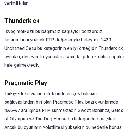
verimli kılar.
Thunderkick
İsveç merkezli bu bağımsız sağlayıcı, benzersiz
tasarımlarını yüksek RTP değerleriyle birleştirir. 1429
Uncharted Seas bu kategorinin en iyi örneğidir. Thunderkick
oyunları, deneyimli oyuncular arasında giderek daha popüler
hale gelmektedir.
Pragmatic Play
Türkiye’deki casino sitelerinde en çok bulunan
sağlayıcılardan biri olan Pragmatic Play, bazı oyunlarında
%96-97 aralığında RTP sunmaktadır. Sweet Bonanza, Gates
of Olympus ve The Dog House bu kategoride öne çıkar.
Ancak bu oyunların volatilitesi yüksektir, bu nedenle bonus