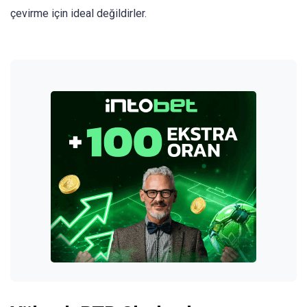
çevirme için ideal değildirler.