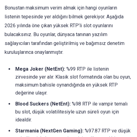
Bonustan maksimum verim almak için hangi oyunların
listenin tepesinde yer aldığını bilmek gerekiyor. Aşağıda
2026 yılında öne çıkan yüksek RTP’li slot oyunlarını
bulacaksınız. Bu oyunlar, dünyaca tanınan yazılım
sağlayıcıları tarafından geliştirilmiş ve bağımsız denetim
kuruluşlarınca onaylanmıştır.
Mega Joker (NetEnt):
%99 RTP ile listenin
zirvesinde yer alır. Klasik slot formatında olan bu oyun,
maksimum bahisle oynandığında en yüksek RTP
değerine ulaşır.
Blood Suckers (NetEnt):
%98 RTP ile vampir temalı
bu slot, düşük volatilitesiyle uzun süreli oyun için
idealdir.
Starmania (NextGen Gaming):
%97.87 RTP ve düşük