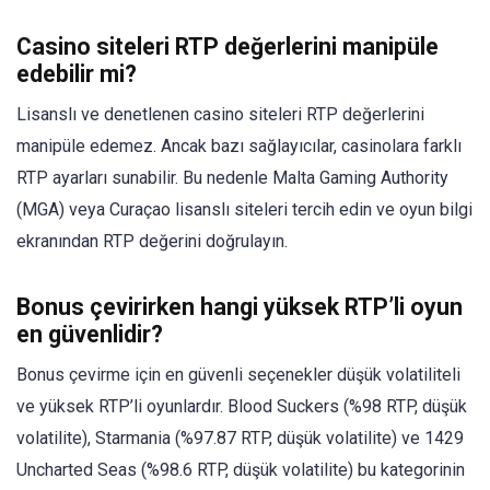
Casino siteleri RTP değerlerini manipüle
edebilir mi?
Lisanslı ve denetlenen casino siteleri RTP değerlerini
manipüle edemez. Ancak bazı sağlayıcılar, casinolara farklı
RTP ayarları sunabilir. Bu nedenle Malta Gaming Authority
(MGA) veya Curaçao lisanslı siteleri tercih edin ve oyun bilgi
ekranından RTP değerini doğrulayın.
Bonus çevirirken hangi yüksek RTP’li oyun
en güvenlidir?
Bonus çevirme için en güvenli seçenekler düşük volatiliteli
ve yüksek RTP’li oyunlardır. Blood Suckers (%98 RTP, düşük
volatilite), Starmania (%97.87 RTP, düşük volatilite) ve 1429
Uncharted Seas (%98.6 RTP, düşük volatilite) bu kategorinin