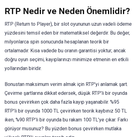
RTP Nedir ve Neden Önemlidir?
RTP (Return to Player), bir slot oyununun uzun vadeli ödeme
yüzdesini temsil eden bir matematiksel değerdir. Bu değer,
milyonlarca spin sonucunda hesaplanan teorik bir
ortalamadır. Kısa vadede bu oranın garantisi yoktur; ancak
doğru oyun seçimi, kayıplarınızı minimize etmenin en etkili
yollarından biridir.
Bonustan maksimum verim almak için RTP’yi anlamak şart.
Çevirme şartlarına dikkat edersek, düşük RTP’li bir oyunda
bonus çevirirken çok daha fazla kayıp yaşanabilir. %95
RTP’li bir oyunda 1000 TL çevirirken teorik kaybınız 50 TL
iken, %90 RTP’li bir oyunda bu rakam 100 TL’ye çıkar. Farkı
görüyor musunuz? Bu yüzden bonus çevirirken mutlaka