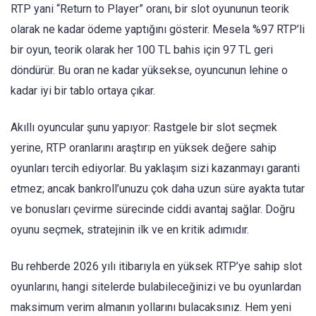
RTP yani “Return to Player” oranı, bir slot oyununun teorik
olarak ne kadar ödeme yaptığını gösterir. Mesela %97 RTP’li
bir oyun, teorik olarak her 100 TL bahis için 97 TL geri
döndürür. Bu oran ne kadar yüksekse, oyuncunun lehine o
kadar iyi bir tablo ortaya çıkar.
Akıllı oyuncular şunu yapıyor: Rastgele bir slot seçmek
yerine, RTP oranlarını araştırıp en yüksek değere sahip
oyunları tercih ediyorlar. Bu yaklaşım sizi kazanmayı garanti
etmez; ancak bankroll’unuzu çok daha uzun süre ayakta tutar
ve bonusları çevirme sürecinde ciddi avantaj sağlar. Doğru
oyunu seçmek, stratejinin ilk ve en kritik adımıdır.
Bu rehberde 2026 yılı itibarıyla en yüksek RTP’ye sahip slot
oyunlarını, hangi sitelerde bulabileceğinizi ve bu oyunlardan
maksimum verim almanın yollarını bulacaksınız. Hem yeni