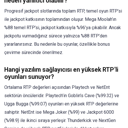
neden yanıltıcı olabilir?
Progresif jackpot slotlarında toplam RTP, temel oyun RTP’si
ile jackpot katkısının toplamından oluşur. Mega Moolah’ın
%88 temel RTP’si, jackpot katkısıyla %96’ya çıkabilir. Ancak
jackpotu vurmadığınız sürece yalnızca %88 RTP’den
yararlanırsınız. Bu nedenle bu oyunlar, özellikle bonus
çevirme sürecinde önerilmez.
Hangi yazılım sağlayıcısı en yüksek RTP’li
oyunları sunuyor?
Ortalama RTP değerleri açısından Playtech ve NetEnt
sektörün öncüleridir. Playtech’in Goblin’s Cave (%99.32) ve
Ugga Bugga (%99.07) oyunları en yüksek RTP değerlerine
sahiptir. NetEnt ise Mega Joker (%99) ve Jackpot 6000
(%98.9) ile ikinci sıraya yerleşir. Thunderkick ve NextGen