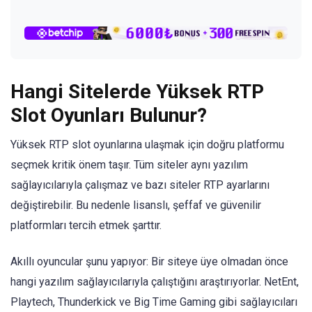
Hangi Sitelerde Yüksek RTP
Slot Oyunları Bulunur?
Yüksek RTP slot oyunlarına ulaşmak için doğru platformu
seçmek kritik önem taşır. Tüm siteler aynı yazılım
sağlayıcılarıyla çalışmaz ve bazı siteler RTP ayarlarını
değiştirebilir. Bu nedenle lisanslı, şeffaf ve güvenilir
platformları tercih etmek şarttır.
Akıllı oyuncular şunu yapıyor: Bir siteye üye olmadan önce
hangi yazılım sağlayıcılarıyla çalıştığını araştırıyorlar. NetEnt,
Playtech, Thunderkick ve Big Time Gaming gibi sağlayıcıları