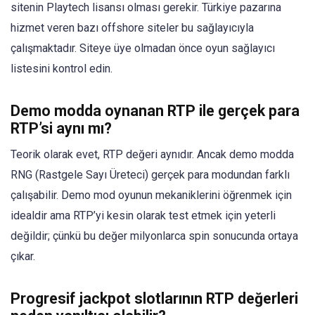
sitenin Playtech lisansı olması gerekir. Türkiye pazarına
hizmet veren bazı offshore siteler bu sağlayıcıyla
çalışmaktadır. Siteye üye olmadan önce oyun sağlayıcı
listesini kontrol edin.
Demo modda oynanan RTP ile gerçek para
RTP’si aynı mı?
Teorik olarak evet, RTP değeri aynıdır. Ancak demo modda
RNG (Rastgele Sayı Üreteci) gerçek para modundan farklı
çalışabilir. Demo mod oyunun mekaniklerini öğrenmek için
idealdir ama RTP’yi kesin olarak test etmek için yeterli
değildir; çünkü bu değer milyonlarca spin sonucunda ortaya
çıkar.
Progresif jackpot slotlarının RTP değerleri