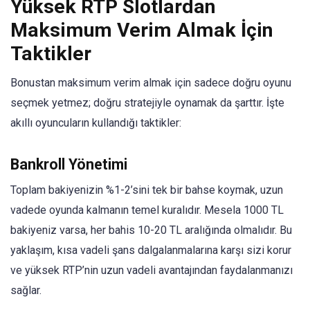
Yüksek RTP Slotlardan
Maksimum Verim Almak İçin
Taktikler
Bonustan maksimum verim almak için sadece doğru oyunu
seçmek yetmez; doğru stratejiyle oynamak da şarttır. İşte
akıllı oyuncuların kullandığı taktikler:
Bankroll Yönetimi
Toplam bakiyenizin %1-2’sini tek bir bahse koymak, uzun
vadede oyunda kalmanın temel kuralıdır. Mesela 1000 TL
bakiyeniz varsa, her bahis 10-20 TL aralığında olmalıdır. Bu
yaklaşım, kısa vadeli şans dalgalanmalarına karşı sizi korur
ve yüksek RTP’nin uzun vadeli avantajından faydalanmanızı
sağlar.