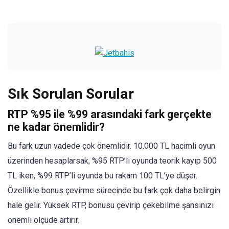
Sık Sorulan Sorular
RTP %95 ile %99 arasındaki fark gerçekte
ne kadar önemlidir?
Bu fark uzun vadede çok önemlidir. 10.000 TL hacimli oyun
üzerinden hesaplarsak, %95 RTP’li oyunda teorik kayıp 500
TL iken, %99 RTP’li oyunda bu rakam 100 TL’ye düşer.
Özellikle bonus çevirme sürecinde bu fark çok daha belirgin
hale gelir. Yüksek RTP, bonusu çevirip çekebilme şansınızı
önemli ölçüde artırır.