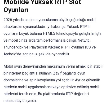
Mobilde Yüksek RTP Slot
Oyunları
2026 yılında casino oyuncularının büyük çoğunluğu mobil
cihazlardan oynamaktadır. İyi haber şu: Yüksek RTP’li
oyunların büyük bölümü HTML5 teknolojisiyle geliştirilmiştir
ve mobil cihazlarda tam performansla çalışır. NetEnt,
Thunderkick ve Playtech’in yüksek RTP’li oyunları iOS ve
Android’de sorunsuz şekilde oynanabilir.
Mobil oyun deneyiminden maksimum verim almak için stabil
bir internet bağlantısı kullanın. Zayıf bağlantı, oyun
donmalarına ve spin kayıplarına yol açabilir. Ayrıca güvenilir
sitelerin mobil uygulamalarını veya optimize edilmiş mobil
sitelerini tercih edin. Bu platformlarda RTP değerleri
masaüstüyle aynıdır.