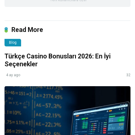
Read More
Blog
Türkçe Casino Bonusları 2026: En İyi
Seçenekler
4 ay ago
32