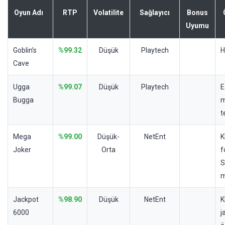
Oyun Adı
RTP
Volatilite
Sağlayıcı
Bonus
Uyumu
Goblin’s
%99.32
Düşük
Playtech
H
Cave
Ugga
%99.07
Düşük
Playtech
E
Bugga
t
Mega
%99.00
Düşük-
NetEnt
K
Joker
Orta
f
S
Jackpot
%98.90
Düşük
NetEnt
K
6000
j