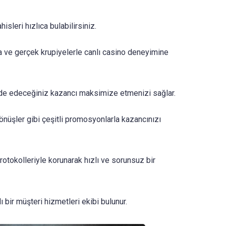
sleri hızlıca bulabilirsiniz.
na ve gerçek krupiyelerle canlı casino deneyimine
lde edeceğiniz kazancı maksimize etmenizi sağlar.
önüşler gibi çeşitli promosyonlarla kazancınızı
rotokolleriyle korunarak hızlı ve sorunsuz bir
bir müşteri hizmetleri ekibi bulunur.