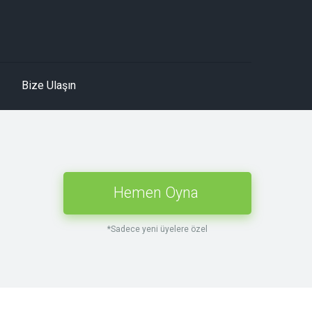
Bize Ulaşın
Hemen Oyna
*Sadece yeni üyelere özel