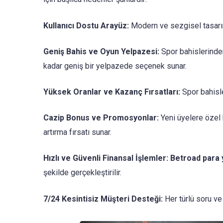
Kullanıcı Dostu Arayüz:
Modern ve sezgisel tasarımı
Geniş Bahis ve Oyun Yelpazesi:
Spor bahislerinden
kadar geniş bir yelpazede seçenek sunar.
Yüksek Oranlar ve Kazanç Fırsatları:
Spor bahisl
Cazip Bonus ve Promosyonlar:
Yeni üyelere özel 
artırma fırsatı sunar.
Hızlı ve Güvenli Finansal İşlemler:
Betroad para 
şekilde gerçekleştirilir.
7/24 Kesintisiz Müşteri Desteği:
Her türlü soru ve