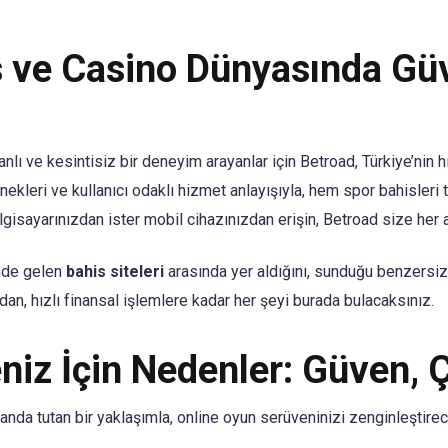
s ve Casino Dünyasında Güv
nlı ve kesintisiz bir deneyim arayanlar için Betroad, Türkiye’nin 
ekleri ve kullanıcı odaklı hizmet anlayışıyla, hem spor bahisleri
gisayarınızdan ister mobil cihazınızdan erişin, Betroad size her 
nde gelen
bahis siteleri
arasında yer aldığını, sunduğu benzersiz
an, hızlı finansal işlemlere kadar her şeyi burada bulacaksınız.
iz İçin Nedenler: Güven, Çe
anda tutan bir yaklaşımla, online oyun serüveninizi zenginleştire