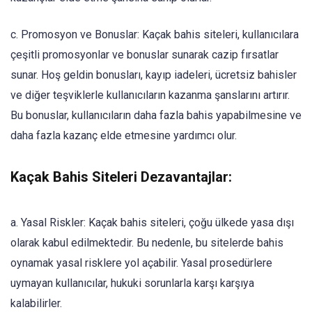
c. Promosyon ve Bonuslar: Kaçak bahis siteleri, kullanıcılara
çeşitli promosyonlar ve bonuslar sunarak cazip fırsatlar
sunar. Hoş geldin bonusları, kayıp iadeleri, ücretsiz bahisler
ve diğer teşviklerle kullanıcıların kazanma şanslarını artırır.
Bu bonuslar, kullanıcıların daha fazla bahis yapabilmesine ve
daha fazla kazanç elde etmesine yardımcı olur.
Kaçak Bahis Siteleri Dezavantajlar:
a. Yasal Riskler: Kaçak bahis siteleri, çoğu ülkede yasa dışı
olarak kabul edilmektedir. Bu nedenle, bu sitelerde bahis
oynamak yasal risklere yol açabilir. Yasal prosedürlere
uymayan kullanıcılar, hukuki sorunlarla karşı karşıya
kalabilirler.