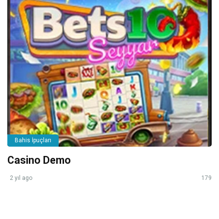
Bahis İpuçları
Casino Demo
2 yıl ago
179