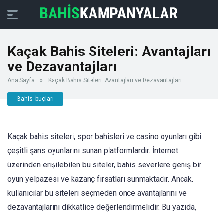
Kaçak Bahis Siteleri: Avantajları
ve Dezavantajları
Ana Sayfa
»
Kaçak Bahis Siteleri: Avantajları ve Dezavantajları
Bahis İpuçları
Kaçak bahis siteleri, spor bahisleri ve casino oyunları gibi
çeşitli şans oyunlarını sunan platformlardır. İnternet
üzerinden erişilebilen bu siteler, bahis severlere geniş bir
oyun yelpazesi ve kazanç fırsatları sunmaktadır. Ancak,
kullanıcılar bu siteleri seçmeden önce avantajlarını ve
dezavantajlarını dikkatlice değerlendirmelidir. Bu yazıda,