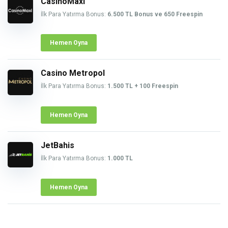
CasinoMaxi
İlk Para Yatırma Bonus:
6.500 TL Bonus ve 650 Freespin
Hemen Oyna
Casino Metropol
İlk Para Yatırma Bonus:
1.500 TL + 100 Freespin
Hemen Oyna
JetBahis
İlk Para Yatırma Bonus:
1.000 TL
Hemen Oyna