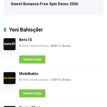
Sweet Bonanza Free Spin Demo 2026
Yeni Bahisçiler
Bets10
İlk Para Yatırma Bonus:
5000 TL Bonus
Hemen Oyna
Mobilbahis
İlk Para Yatırma Bonus:
1500 TL Bonus
Hemen Oyna