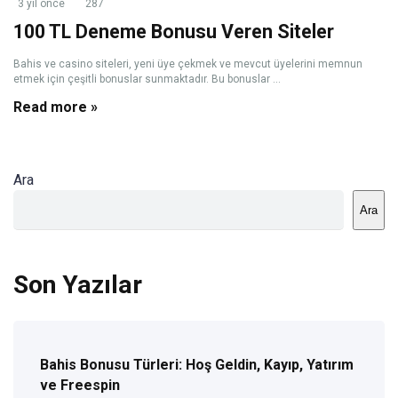
3 yıl önce
287
100 TL Deneme Bonusu Veren Siteler
Bahis ve casino siteleri, yeni üye çekmek ve mevcut üyelerini memnun
etmek için çeşitli bonuslar sunmaktadır. Bu bonuslar ...
Read more »
Ara
Ara
Son Yazılar
Bahis Bonusu Türleri: Hoş Geldin, Kayıp, Yatırım
ve Freespin