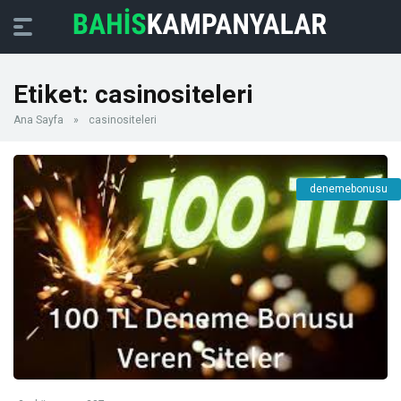
Etiket:
casinositeleri
Ana Sayfa
»
casinositeleri
denemebonusu