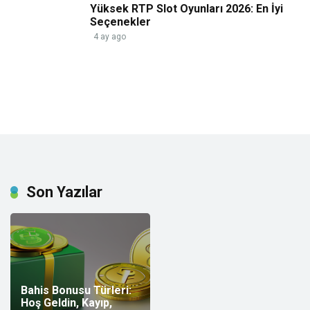
Yüksek RTP Slot Oyunları 2026: En İyi
Seçenekler
4 ay ago
Son Yazılar
Bahis Bonusu Türleri:
Hoş Geldin, Kayıp,