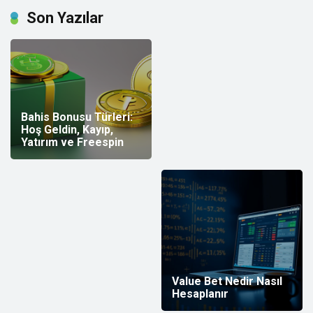
Son Yazılar
Bahis Bonusu Türleri:
Hoş Geldin, Kayıp,
Yatırım ve Freespin
Value Bet Nedir Nasıl
Hesaplanır