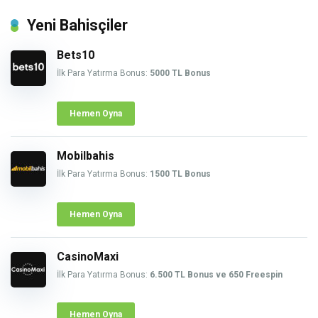
Yeni Bahisçiler
Bets10
İlk Para Yatırma Bonus:
5000 TL Bonus
Hemen Oyna
Mobilbahis
İlk Para Yatırma Bonus:
1500 TL Bonus
Hemen Oyna
CasinoMaxi
İlk Para Yatırma Bonus:
6.500 TL Bonus ve 650 Freespin
Hemen Oyna