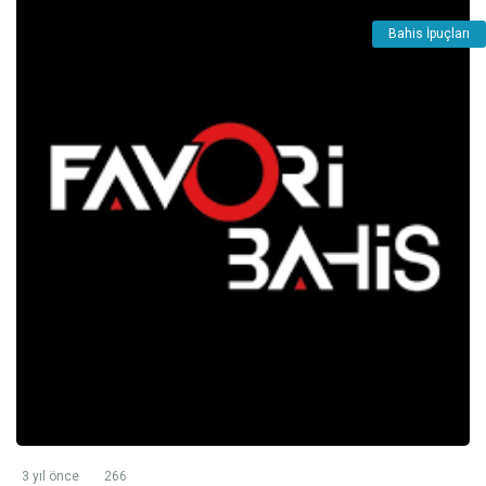
Bahis İpuçları
3 yıl önce
266