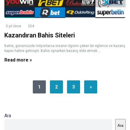
3 yıl önce
254
Kazandıran Bahis Siteleri
Bahis, günümüzde milyonlarca insanın ilgisini çeken bir eğlence ve kazanç
kapısı haline gelmiştir. Bahis oynarken kazanç elde etmek ...
Read more »
1
2
3
»
Ara
Ara