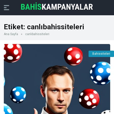
Etiket:
canlıbahissiteleri
Ana Sayfa
»
canlıbahissiteleri
Bahissiteleri