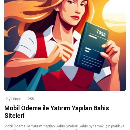
2 yıl önce
255
Mobil Ödeme ile Yatırım Yapılan Bahis
Siteleri
Mobil Ödeme ile Yatırım Yapılan Bahis Siteleri: Bahis oynamak için pratik ve