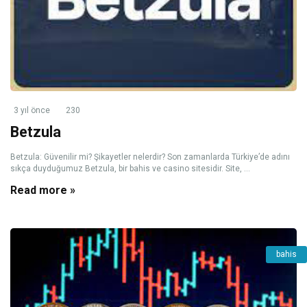
3 yıl önce
230
Betzula
Betzula: Güvenilir mi? Şikayetler nelerdir? Son zamanlarda Türkiye’de adını
sıkça duyduğumuz Betzula, bir bahis ve casino sitesidir. Site, ...
Read more »
bahis