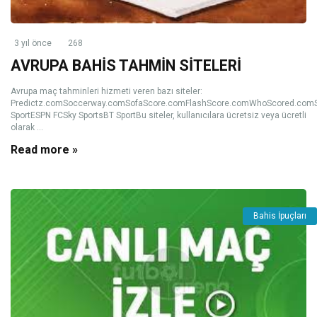
3 yıl önce
268
AVRUPA BAHİS TAHMİN SİTELERİ
Avrupa maç tahminleri hizmeti veren bazı siteler:
Predictz.comSoccerway.comSofaScore.comFlashScore.comWhoScored.co
SportESPN FCSky SportsBT SportBu siteler, kullanıcılara ücretsiz veya ücretli
olarak ...
Read more »
Bahis İpuçları