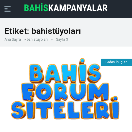
Etiket:
bahistüyoları
Ana Sayfa
»
bahistüyoları
»
Sayfa 3
Bahis İpuçları