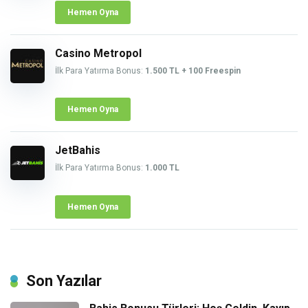
Hemen Oyna
Casino Metropol
İlk Para Yatırma Bonus:
1.500 TL + 100 Freespin
Hemen Oyna
JetBahis
İlk Para Yatırma Bonus:
1.000 TL
Hemen Oyna
Son Yazılar