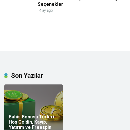
Seçenekler
4 ay ago
Son Yazılar
Bahis Bonusu Türleri:
Hoş Geldin, Kayıp,
Yatırım ve Freespin