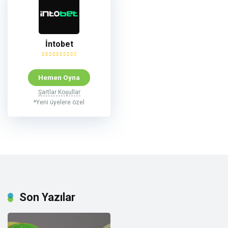
İntobet
Hemen Oyna
Şartlar Koşullar
*Yeni üyelere özel
Son Yazılar