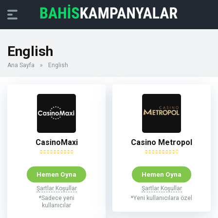
English
Ana Sayfa
»
English
CasinoMaxi
Casino Metropol
Hemen Oyna
Hemen Oyna
Şartlar Koşullar
Şartlar Koşullar
*Sadece yeni
*Yeni kullanıcılara özel
kullanıcılar