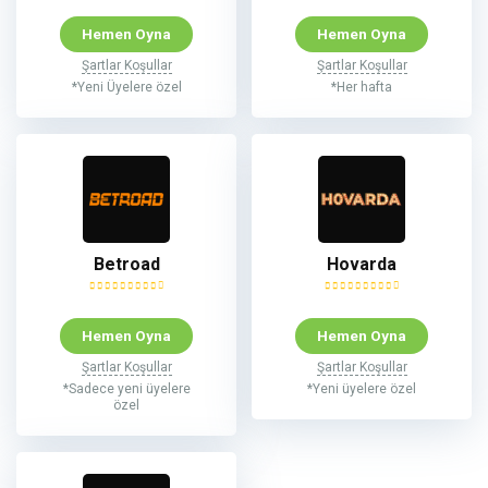
Hemen Oyna
Hemen Oyna
Şartlar Koşullar
Şartlar Koşullar
*Yeni Üyelere özel
*Her hafta
Betroad
Hovarda
Hemen Oyna
Hemen Oyna
Şartlar Koşullar
Şartlar Koşullar
*Sadece yeni üyelere
*Yeni üyelere özel
özel