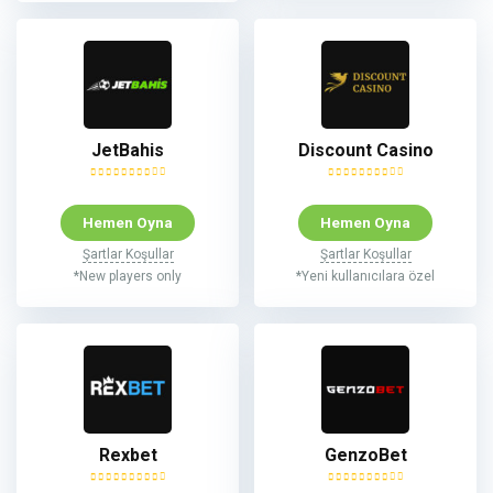
JetBahis
Discount Casino
Hemen Oyna
Hemen Oyna
Şartlar Koşullar
Şartlar Koşullar
*New players only
*Yeni kullanıcılara özel
Rexbet
GenzoBet