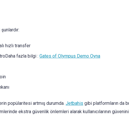
şunlardır:
ı hızlı transfer
roDaha fazla bilgi :
Gates of Olympus Demo Oyna
oin
mkanı
lerin popülaritesi artmış durumda.
Jetbahis
gibi platformların da b
lerinde ekstra güvenlik önlemleri alarak kullanıcılarının güvenini