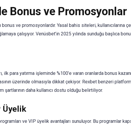
nde Bonus ve Promosyonlar
ı bonus ve promosyonlardır. Yasal bahis siteleri, kullanıcılarına çeş
ağlamaya çalışıyor. Venüsbet’in 2025 yılında sunduğu başlıca bonus
rı, ilk para yatırma işleminde %100’e varan oranlarda bonus kaza
asının üzerinde olmasıyla dikkat çekiyor. Rexbet benzeri platfor
 şartlarının daha kullanıcı dostu olduğu belirtiliyor.
 Üyelik
 programları ve VIP üyelik avantajları sunuluyor. Bu programlar ka