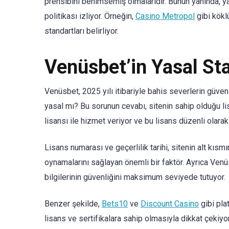
prensibini benimsemiş olmalarıdır. Bunun yanında, y
politikası izliyor. Örneğin,
Casino Metropol
gibi kökl
standartları belirliyor.
Venüsbet’in Yasal Sta
Venüsbet, 2025 yılı itibariyle bahis severlerin güven
yasal mı? Bu sorunun cevabı, sitenin sahip olduğu lis
lisansı ile hizmet veriyor ve bu lisans düzenli olarak
Lisans numarası ve geçerlilik tarihi, sitenin alt kısmı
oynamalarını sağlayan önemli bir faktör. Ayrıca Venüs
bilgilerinin güvenliğini maksimum seviyede tutuyor.
Benzer şekilde,
Bets10
ve
Discount Casino
gibi pla
lisans ve sertifikalara sahip olmasıyla dikkat çekiyor