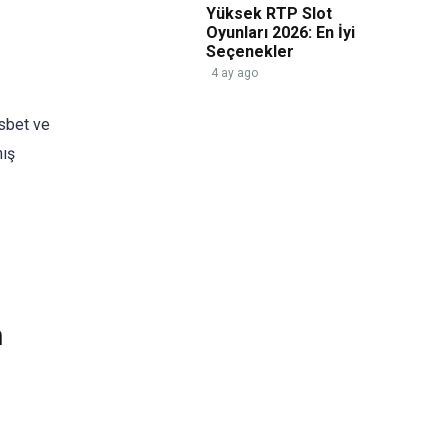
Yüksek RTP Slot
Oyunları 2026: En İyi
Seçenekler
4 ay ago
üsbet ve
mış
n