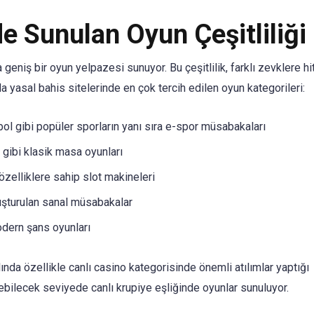
de Sunulan Oyun Çeşitliliği
a geniş bir oyun yelpazesi sunuyor. Bu çeşitlilik, farklı zevklere h
da yasal bahis sitelerinde en çok tercih edilen oyun kategorileri:
bol gibi popüler sporların yanı sıra e-spor müsabakaları
 gibi klasik masa oyunları
özelliklere sahip slot makineleri
uşturulan sanal müsabakalar
dern şans oyunları
nda özellikle canlı casino kategorisinde önemli atılımlar yaptığı
ebilecek seviyede canlı krupiye eşliğinde oyunlar sunuluyor.