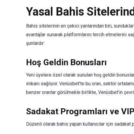
Yasal Bahis Siteleri
Bahis sitelerinin en çekici yanlarından biri, sunduklar
avantajlar sunarak platformlarını tercih etmelerini s
şunlardır:
Hoş Geldin Bonusları
Yeni üyelere özel olarak sunulan hoş geldin bonusla
imkanı sağlıyor. Venüsbet’te bu oran, sektör ortalam
benzer oranlar görülmekle birlikte, Venüsbet’in çevrim
Sadakat Programları ve VIP
Düzenli olarak bahis yapan kullanıcılar için sadakat