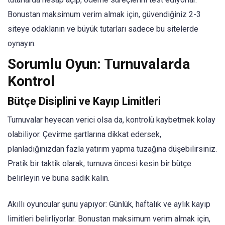
Bonustan maksimum verim almak için, güvendiğiniz 2-3
siteye odaklanın ve büyük tutarları sadece bu sitelerde
oynayın.
Sorumlu Oyun: Turnuvalarda
Kontrol
Bütçe Disiplini ve Kayıp Limitleri
Turnuvalar heyecan verici olsa da, kontrolü kaybetmek kolay
olabiliyor. Çevirme şartlarına dikkat edersek,
planladığınızdan fazla yatırım yapma tuzağına düşebilirsiniz.
Pratik bir taktik olarak, turnuva öncesi kesin bir bütçe
belirleyin ve buna sadık kalın.
Akıllı oyuncular şunu yapıyor: Günlük, haftalık ve aylık kayıp
limitleri belirliyorlar. Bonustan maksimum verim almak için,