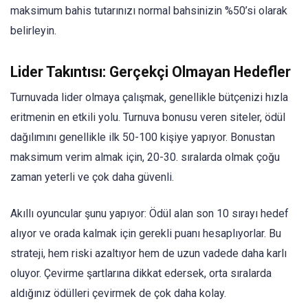
maksimum bahis tutarınızı normal bahsinizin %50’si olarak
belirleyin.
Lider Takıntısı: Gerçekçi Olmayan Hedefler
Turnuvada lider olmaya çalışmak, genellikle bütçenizi hızla
eritmenin en etkili yolu. Turnuva bonusu veren siteler, ödül
dağılımını genellikle ilk 50-100 kişiye yapıyor. Bonustan
maksimum verim almak için, 20-30. sıralarda olmak çoğu
zaman yeterli ve çok daha güvenli.
Akıllı oyuncular şunu yapıyor: Ödül alan son 10 sırayı hedef
alıyor ve orada kalmak için gerekli puanı hesaplıyorlar. Bu
strateji, hem riski azaltıyor hem de uzun vadede daha karlı
oluyor. Çevirme şartlarına dikkat edersek, orta sıralarda
aldığınız ödülleri çevirmek de çok daha kolay.