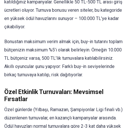
katıldığınız kampanyalar. Genellikle 50 TL-500 TL arası giriş
ücretleri oluyor. Turnuva bonusu veren siteler, bu kategoride
en yüksek ödül havuzlarını sunuyor – 100.000 TL’ye kadar
çıkabiliyor.
Bonustan maksimum verim almak için, buy-in tutarını toplam
bütçenizin maksimum %5’i olarak belirleyin. Örneğin 10.000
TL bütçeniz varsa, 500 TL’lik turnuvalara katılabilirsiniz.
Akıllı oyuncular şunu yapıyor: Farklı buy-in seviyelerinde
birkaç turnuvaya katılıp, risk dağıtıyorlar.
Özel Etkinlik Turnuvaları: Mevsimsel
Fırsatlar
Özel günlerde (Yılbaşı, Ramazan, Şampiyonlar Ligi finali vb.)
düzenlenen turnuvalar, en kazançlı kampanyalar arasında.
Ödül havuzları normal turnuvalara göre 2-3 kat daha yüksek