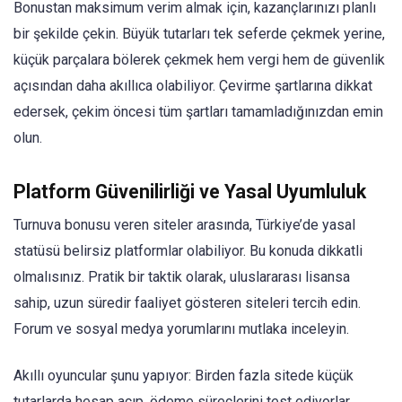
Bonustan maksimum verim almak için, kazançlarınızı planlı
bir şekilde çekin. Büyük tutarları tek seferde çekmek yerine,
küçük parçalara bölerek çekmek hem vergi hem de güvenlik
açısından daha akıllıca olabiliyor. Çevirme şartlarına dikkat
edersek, çekim öncesi tüm şartları tamamladığınızdan emin
olun.
Platform Güvenilirliği ve Yasal Uyumluluk
Turnuva bonusu veren siteler arasında, Türkiye’de yasal
statüsü belirsiz platformlar olabiliyor. Bu konuda dikkatli
olmalısınız. Pratik bir taktik olarak, uluslararası lisansa
sahip, uzun süredir faaliyet gösteren siteleri tercih edin.
Forum ve sosyal medya yorumlarını mutlaka inceleyin.
Akıllı oyuncular şunu yapıyor: Birden fazla sitede küçük
tutarlarda hesap açıp, ödeme süreçlerini test ediyorlar.