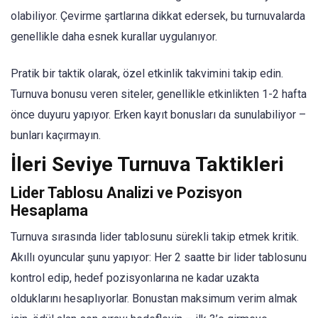
olabiliyor. Çevirme şartlarına dikkat edersek, bu turnuvalarda
genellikle daha esnek kurallar uygulanıyor.
Pratik bir taktik olarak, özel etkinlik takvimini takip edin.
Turnuva bonusu veren siteler, genellikle etkinlikten 1-2 hafta
önce duyuru yapıyor. Erken kayıt bonusları da sunulabiliyor –
bunları kaçırmayın.
İleri Seviye Turnuva Taktikleri
Lider Tablosu Analizi ve Pozisyon
Hesaplama
Turnuva sırasında lider tablosunu sürekli takip etmek kritik.
Akıllı oyuncular şunu yapıyor: Her 2 saatte bir lider tablosunu
kontrol edip, hedef pozisyonlarına ne kadar uzakta
olduklarını hesaplıyorlar. Bonustan maksimum verim almak