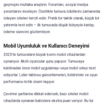
geçmişini mutlaka araştırın. Forumları, sosyal medya
yorumlarını inceleyin. Özellikle turnuva ödüllerini zamanında
ödeyen siteleri tercih edin. Pratik bir taktik olarak, küçük bir
yatırımla test edin – ilk turnuvada düşük bütçeyle katılıp,
ödeme sürecini gözlemleyin.
Mobil Uyumluluk ve Kullanıcı Deneyimi
2025’te turnuvaların büyük kısmı mobil cihazlardan
oynanıyor. Akıllı oyuncular şunu yapıyor: Turnuvaya
katılmadan önce mobil uygulamayı veya mobil siteyi test
ediyorlar. Lider tablosu güncellemeleri, bildirimler ve oyun
performansı kritik önem taşıyor.
Çevirme şartlarına dikkat edersek, bazı siteler mobil
cihazlarda oynanan bahislere ekstra puan veriyor. Bu tür