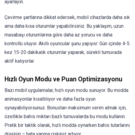
ayarlayın.
Çevirme şartlarına dikkat edersek, mobil cihazlarda daha sık
ama daha kısa oturumlar yapabilirsiniz. Bu yaklaşım, uzun
masabaşı oturumlarına göre daha az yorucu ve daha
kontrollü oluyor. Akıllı oyuncular şunu yapıyor: Gün içinde 4-5
kez 15-20 dakikalık oturumlar yaparak, sürekli turnuvada
aktif kalıyorlar.
Hızlı Oyun Modu ve Puan Optimizasyonu
Bazı mobil uygulamalar, hızlı oyun modu sunuyor. Bu modda
animasyonlar kısaltılıyor ve daha fazla oyun
oynayabiliyorsunuz. Bonustan maksimum verim almak için,
özellikle bahis miktarı bazlı turnuvalarda bu modu kullanın.
Pratik bir taktik olarak, hızlı modda oynarken bahis tutarlarını
düşürün – hata yapma riskiniz artıyor.