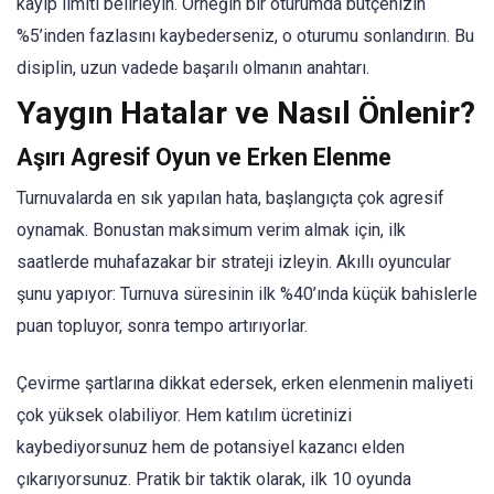
kayıp limiti belirleyin. Örneğin bir oturumda bütçenizin
%5’inden fazlasını kaybederseniz, o oturumu sonlandırın. Bu
disiplin, uzun vadede başarılı olmanın anahtarı.
Yaygın Hatalar ve Nasıl Önlenir?
Aşırı Agresif Oyun ve Erken Elenme
Turnuvalarda en sık yapılan hata, başlangıçta çok agresif
oynamak. Bonustan maksimum verim almak için, ilk
saatlerde muhafazakar bir strateji izleyin. Akıllı oyuncular
şunu yapıyor: Turnuva süresinin ilk %40’ında küçük bahislerle
puan topluyor, sonra tempo artırıyorlar.
Çevirme şartlarına dikkat edersek, erken elenmenin maliyeti
çok yüksek olabiliyor. Hem katılım ücretinizi
kaybediyorsunuz hem de potansiyel kazancı elden
çıkarıyorsunuz. Pratik bir taktik olarak, ilk 10 oyunda