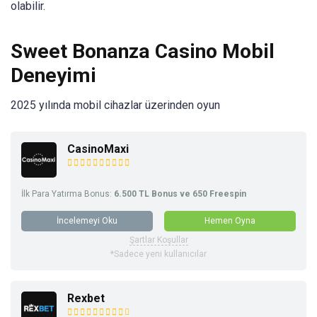
olabilir.
Sweet Bonanza Casino Mobil
Deneyimi
2025 yılında mobil cihazlar üzerinden oyun
CasinoMaxi
İlk Para Yatırma Bonus:
6.500 TL Bonus ve 650 Freespin
İncelemeyi Oku
Hemen Oyna
Şartlar Koşullar
*Sadece yeni kullanıcılar
Rexbet