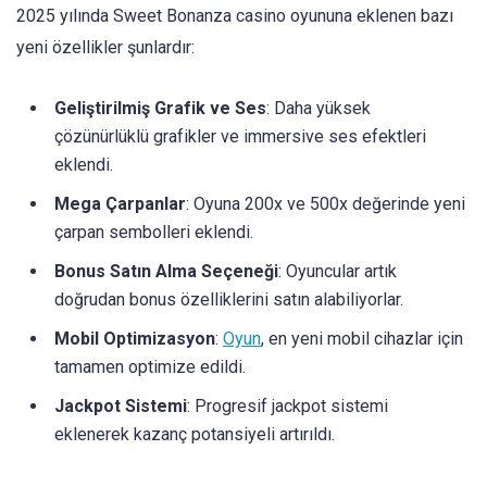
2025 yılında Sweet Bonanza casino oyununa eklenen bazı
yeni özellikler şunlardır:
Geliştirilmiş Grafik ve Ses
: Daha yüksek
çözünürlüklü grafikler ve immersive ses efektleri
eklendi.
Mega Çarpanlar
: Oyuna 200x ve 500x değerinde yeni
çarpan sembolleri eklendi.
Bonus Satın Alma Seçeneği
: Oyuncular artık
doğrudan bonus özelliklerini satın alabiliyorlar.
Mobil Optimizasyon
:
Oyun
, en yeni mobil cihazlar için
tamamen optimize edildi.
Jackpot Sistemi
: Progresif jackpot sistemi
eklenerek kazanç potansiyeli artırıldı.