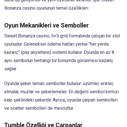
Bonanza casino oyununun temel özellikleri:
Oyun Mekanikleri ve Semboller
Sweet Bonanza casino, 6×5 grid formatında çalışan bir slot
oyunudur. Geleneksel ödeme hatları yerine “her yerde
kazanç” (pay anywhere) sistemi kullanır. Oyunda en az 8
aynı sembolün herhangi bir konumda görünmesi kazanç
sağlar.
Oyunda şeker temalı semboller bulunur: üzümler, erikler,
elmalar, muzlar ve şekerlemeler. En değerli sembol kırmızı
kalp şeklindeki şekerdir. Ayrıca, oyunda çarpan sembolleri
ve scatter sembolleri de mevcuttur.
Tumble Özelliği ve Çarpanlar