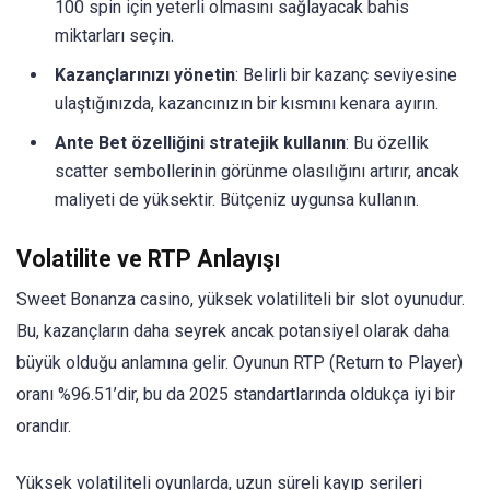
100 spin için yeterli olmasını sağlayacak bahis
miktarları seçin.
Kazançlarınızı yönetin
: Belirli bir kazanç seviyesine
ulaştığınızda, kazancınızın bir kısmını kenara ayırın.
Ante Bet özelliğini stratejik kullanın
: Bu özellik
scatter sembollerinin görünme olasılığını artırır, ancak
maliyeti de yüksektir. Bütçeniz uygunsa kullanın.
Volatilite ve RTP Anlayışı
Sweet Bonanza casino, yüksek volatiliteli bir slot oyunudur.
Bu, kazançların daha seyrek ancak potansiyel olarak daha
büyük olduğu anlamına gelir. Oyunun RTP (Return to Player)
oranı %96.51’dir, bu da 2025 standartlarında oldukça iyi bir
orandır.
Yüksek volatiliteli oyunlarda, uzun süreli kayıp serileri