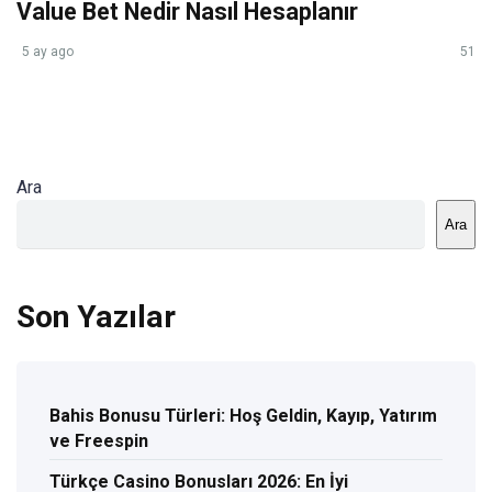
Value Bet Nedir Nasıl Hesaplanır
5 ay ago
51
Ara
Ara
Son Yazılar
Bahis Bonusu Türleri: Hoş Geldin, Kayıp, Yatırım
ve Freespin
Türkçe Casino Bonusları 2026: En İyi