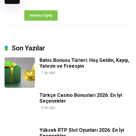
Hemen Oyna
Son Yazılar
Bahis Bonusu Türleri: Hoş Geldin, Kayıp,
Yatırım ve Freespin
1 ay ago
Türkçe Casino Bonusları 2026: En İyi
Seçenekler
4 ay ago
Yüksek RTP Slot Oyunları 2026: En İyi
Seçenekler