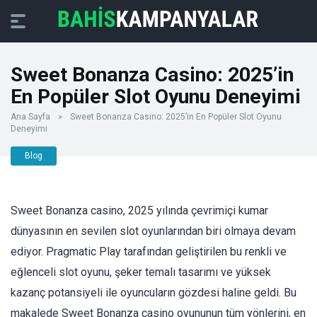
Sweet Bonanza Casino: 2025’in
En Popüler Slot Oyunu Deneyimi
Ana Sayfa
»
Sweet Bonanza Casino: 2025’in En Popüler Slot Oyunu
Deneyimi
Blog
Sweet Bonanza casino, 2025 yılında çevrimiçi kumar
dünyasının en sevilen slot oyunlarından biri olmaya devam
ediyor. Pragmatic Play tarafından geliştirilen bu renkli ve
eğlenceli slot oyunu, şeker temalı tasarımı ve yüksek
kazanç potansiyeli ile oyuncuların gözdesi haline geldi. Bu
makalede Sweet Bonanza casino oyununun tüm yönlerini, en