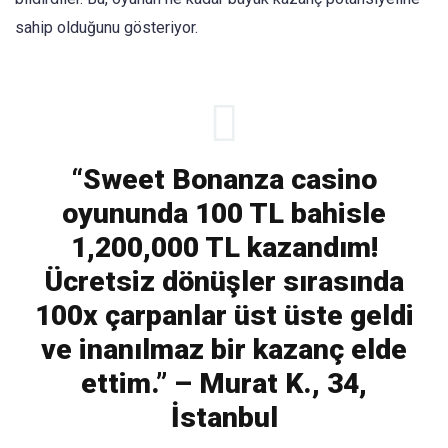
sahip olduğunu gösteriyor.
“Sweet Bonanza casino
oyununda 100 TL bahisle
1,200,000 TL kazandım!
Ücretsiz dönüşler sırasında
100x çarpanlar üst üste geldi
ve inanılmaz bir kazanç elde
ettim.” – Murat K., 34,
İstanbul