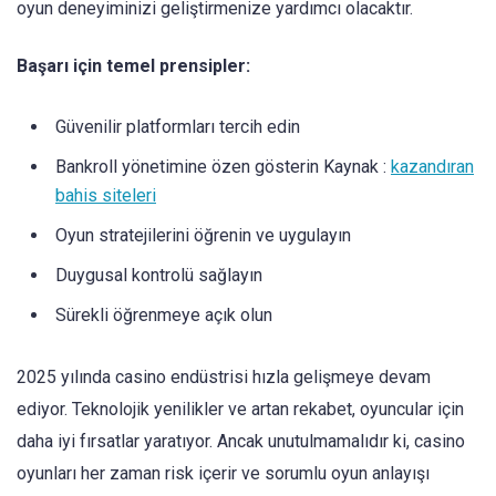
oyun deneyiminizi geliştirmenize yardımcı olacaktır.
Başarı için temel prensipler:
Güvenilir platformları tercih edin
Bankroll yönetimine özen gösterin Kaynak :
kazandıran
bahis siteleri
Oyun stratejilerini öğrenin ve uygulayın
Duygusal kontrolü sağlayın
Sürekli öğrenmeye açık olun
2025 yılında casino endüstrisi hızla gelişmeye devam
ediyor. Teknolojik yenilikler ve artan rekabet, oyuncular için
daha iyi fırsatlar yaratıyor. Ancak unutulmamalıdır ki, casino
oyunları her zaman risk içerir ve sorumlu oyun anlayışı