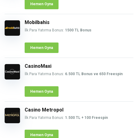
Hemen Oyna
Mobilbahis
İlk Para Yatırma Bonus:
1500 TL Bonus
Hemen Oyna
CasinoMaxi
İlk Para Yatırma Bonus:
6.500 TL Bonus ve 650 Freespin
Hemen Oyna
Casino Metropol
İlk Para Yatırma Bonus:
1.500 TL + 100 Freespin
Hemen Oyna