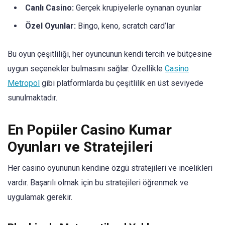
Canlı Casino:
Gerçek krupiyelerle oynanan oyunlar
Özel Oyunlar:
Bingo, keno, scratch card’lar
Bu oyun çeşitliliği, her oyuncunun kendi tercih ve bütçesine
uygun seçenekler bulmasını sağlar. Özellikle
Casino
Metropol
gibi platformlarda bu çeşitlilik en üst seviyede
sunulmaktadır.
En Popüler Casino Kumar
Oyunları ve Stratejileri
Her casino oyununun kendine özgü stratejileri ve incelikleri
vardır. Başarılı olmak için bu stratejileri öğrenmek ve
uygulamak gerekir.