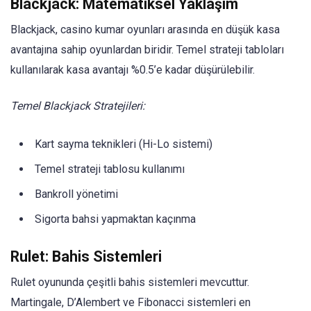
Blackjack: Matematiksel Yaklaşım
Blackjack, casino kumar oyunları arasında en düşük kasa
avantajına sahip oyunlardan biridir. Temel strateji tabloları
kullanılarak kasa avantajı %0.5’e kadar düşürülebilir.
Temel Blackjack Stratejileri:
Kart sayma teknikleri (Hi-Lo sistemi)
Temel strateji tablosu kullanımı
Bankroll yönetimi
Sigorta bahsi yapmaktan kaçınma
Rulet: Bahis Sistemleri
Rulet oyununda çeşitli bahis sistemleri mevcuttur.
Martingale, D’Alembert ve Fibonacci sistemleri en