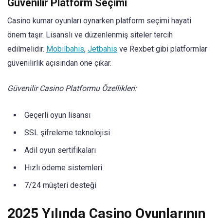
Güvenilir Platform Seçimi
Casino kumar oyunları oynarken platform seçimi hayati
önem taşır. Lisanslı ve düzenlenmiş siteler tercih
edilmelidir.
Mobilbahis
,
Jetbahis
ve Rexbet gibi platformlar
güvenilirlik açısından öne çıkar.
Güvenilir Casino Platformu Özellikleri:
Geçerli oyun lisansı
SSL şifreleme teknolojisi
Adil oyun sertifikaları
Hızlı ödeme sistemleri
7/24 müşteri desteği
2025 Yılında Casino Oyunlarının