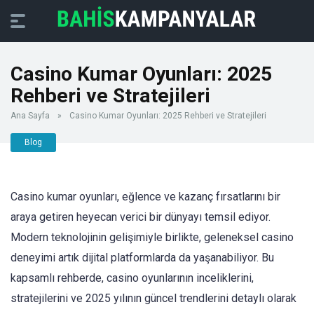
Casino Kumar Oyunları: 2025
Rehberi ve Stratejileri
Ana Sayfa
»
Casino Kumar Oyunları: 2025 Rehberi ve Stratejileri
Blog
Casino kumar oyunları, eğlence ve kazanç fırsatlarını bir
araya getiren heyecan verici bir dünyayı temsil ediyor.
Modern teknolojinin gelişimiyle birlikte, geleneksel casino
deneyimi artık dijital platformlarda da yaşanabiliyor. Bu
kapsamlı rehberde, casino oyunlarının inceliklerini,
stratejilerini ve 2025 yılının güncel trendlerini detaylı olarak