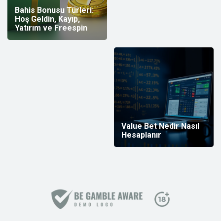
Bahis Bonusu Türleri:
Hoş Geldin, Kayıp,
Yatırım ve Freespin
Value Bet Nedir Nasıl
Hesaplanır