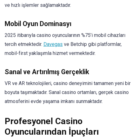
ve hızlı işlemler sağlamaktadır.
Mobil Oyun Dominasyı
2025 itibarıyla casino oyuncularının %75’i mobil cihazları
tercih etmektedir.
Davegas
ve Betchip gibi platformlar,
mobil-first yaklaşımla hizmet vermektedir.
Sanal ve Artırılmış Gerçeklik
VR ve AR teknolojileri, casino deneyimini tamamen yeni bir
boyuta taşımaktadır. Sanal casino ortamları, gerçek casino
atmosferini evde yaşama imkanı sunmaktadır.
Profesyonel Casino
Oyuncularından İpuçları