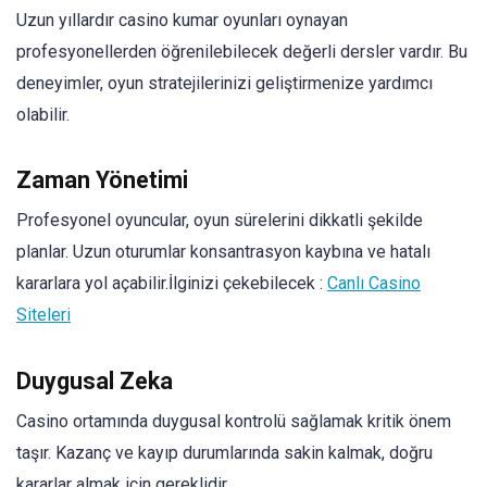
Uzun yıllardır casino kumar oyunları oynayan
profesyonellerden öğrenilebilecek değerli dersler vardır. Bu
deneyimler, oyun stratejilerinizi geliştirmenize yardımcı
olabilir.
Zaman Yönetimi
Profesyonel oyuncular, oyun sürelerini dikkatli şekilde
planlar. Uzun oturumlar konsantrasyon kaybına ve hatalı
kararlara yol açabilir.İlginizi çekebilecek :
Canlı Casino
Siteleri
Duygusal Zeka
Casino ortamında duygusal kontrolü sağlamak kritik önem
taşır. Kazanç ve kayıp durumlarında sakin kalmak, doğru
kararlar almak için gereklidir.