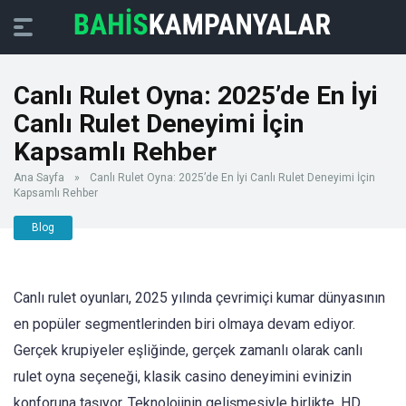
Canlı Rulet Oyna: 2025’de En İyi
Canlı Rulet Deneyimi İçin
Kapsamlı Rehber
Ana Sayfa
»
Canlı Rulet Oyna: 2025’de En İyi Canlı Rulet Deneyimi İçin
Kapsamlı Rehber
Blog
Canlı rulet oyunları, 2025 yılında çevrimiçi kumar dünyasının
en popüler segmentlerinden biri olmaya devam ediyor.
Gerçek krupiyeler eşliğinde, gerçek zamanlı olarak canlı
rulet oyna seçeneği, klasik casino deneyimini evinizin
konforuna taşıyor. Teknolojinin gelişmesiyle birlikte, HD