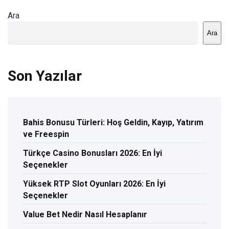
Ara
Ara
Son Yazılar
Bahis Bonusu Türleri: Hoş Geldin, Kayıp, Yatırım
ve Freespin
Türkçe Casino Bonusları 2026: En İyi
Seçenekler
Yüksek RTP Slot Oyunları 2026: En İyi
Seçenekler
Value Bet Nedir Nasıl Hesaplanır