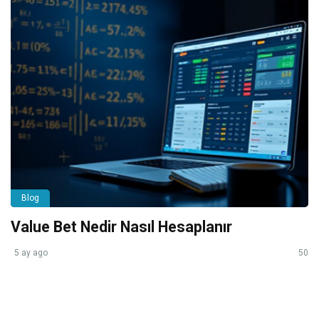
Blog
Value Bet Nedir Nasıl Hesaplanır
5 ay ago
50