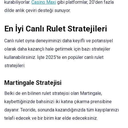
kurabiliyorlar.
Casino Maxi
gibi platformlar, 20’den fazla
dilde anlık çeviri desteği sunuyor.
En İyi Canlı Rulet Stratejileri
Canlı rulet oyna deneyiminizi daha keyifli ve potansiyel
olarak daha kazançlı hale getirmek için bazı stratejiler
kullanabilirsiniz. İşte 2025’te en popüler canlı rulet
stratejileri:
Martingale Stratejisi
Belki de en bilinen rulet stratejisi olan Martingale,
kaybettiğinizde bahsinizi iki katına çıkarma prensibine
dayanır. Teoride, sonunda kazandığınızda tüm kayıplarınızı
telafi edecek ve bir birim kar elde edeceksiniz.