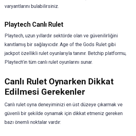
varyantlarını bulabilirsiniz.
Playtech Canlı Rulet
Playtech, uzun yıllardır sektörde olan ve güvenilirliğini
kanıtlamış bir sağlayıcıdır. Age of the Gods Rulet gibi
jackpot özellikli rulet oyunlarıyla tanınır. Betchip platformu,
Playtech’in tüm canlı rulet oyunlarını sunar.
Canlı Rulet Oynarken Dikkat
Edilmesi Gerekenler
Canlı rulet oyna deneyiminizi en üst düzeye çıkarmak ve
güvenli bir şekilde oynamak için dikkat etmeniz gereken
bazı önemli noktalar vardır: