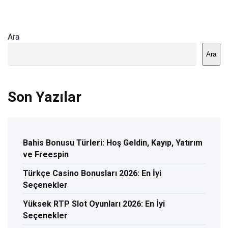
Ara
Ara
Son Yazılar
Bahis Bonusu Türleri: Hoş Geldin, Kayıp, Yatırım
ve Freespin
Türkçe Casino Bonusları 2026: En İyi
Seçenekler
Yüksek RTP Slot Oyunları 2026: En İyi
Seçenekler