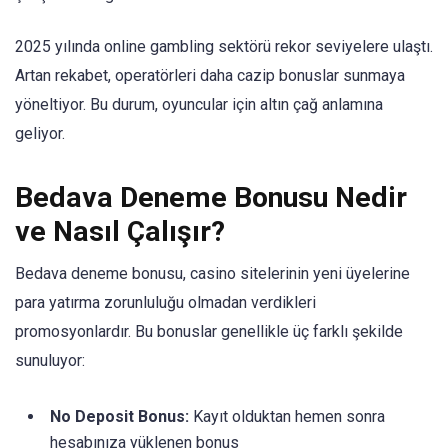
2025 yılında online gambling sektörü rekor seviyelere ulaştı.
Artan rekabet, operatörleri daha cazip bonuslar sunmaya
yöneltiyor. Bu durum, oyuncular için altın çağ anlamına
geliyor.
Bedava Deneme Bonusu Nedir
ve Nasıl Çalışır?
Bedava deneme bonusu, casino sitelerinin yeni üyelerine
para yatırma zorunluluğu olmadan verdikleri
promosyonlardır. Bu bonuslar genellikle üç farklı şekilde
sunuluyor:
No Deposit Bonus:
Kayıt olduktan hemen sonra
hesabınıza yüklenen bonus