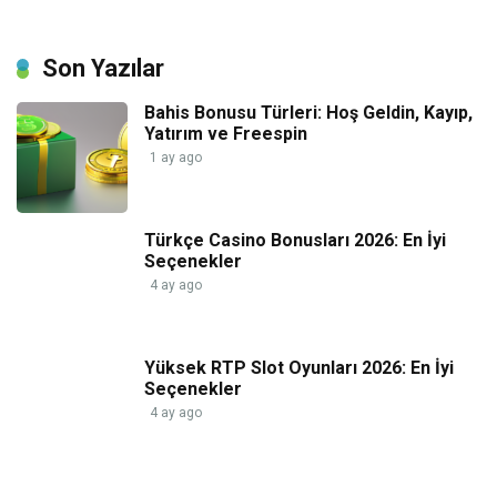
Son Yazılar
Bahis Bonusu Türleri: Hoş Geldin, Kayıp,
Yatırım ve Freespin
1 ay ago
Türkçe Casino Bonusları 2026: En İyi
Seçenekler
4 ay ago
Yüksek RTP Slot Oyunları 2026: En İyi
Seçenekler
4 ay ago