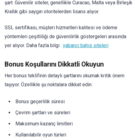
şart. Güvenilir siteler, genellikle Curacao, Malta veya Birleşik
Krallık gibi saygın otoritelerden lisans alıyor.
SSL sertifikası, müşteri hizmetleri kalitesi ve ödeme
yöntemleri çeşitliliği de güvenilirlik göstergeleri arasında
yer alıyor. Daha fazla bilgi :
yabancı bahis siteleri
Bonus Koşullarını Dikkatli Okuyun
Her bonus teklifinin detaylı şartlarını okumak kritik önem
taşıyor. Özellikle şu noktalara dikkat edin:
Bonus geçerlilik süresi
Çevrim şartları ve süreleri
Maksimum kazanç limitleri
Kullanılabilir oyun türleri