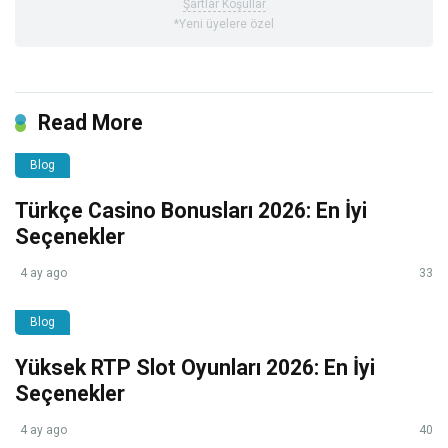
Şartlar Koşullar
*Yeni üyelere özel
Read More
Blog
Türkçe Casino Bonusları 2026: En İyi
Seçenekler
4 ay ago
33
Blog
Yüksek RTP Slot Oyunları 2026: En İyi
Seçenekler
4 ay ago
40