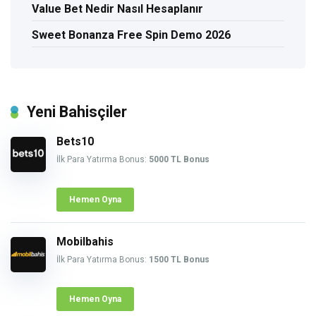
Value Bet Nedir Nasıl Hesaplanır
Sweet Bonanza Free Spin Demo 2026
Yeni Bahisçiler
Bets10
İlk Para Yatırma Bonus:
5000 TL Bonus
Hemen Oyna
Mobilbahis
İlk Para Yatırma Bonus:
1500 TL Bonus
Hemen Oyna