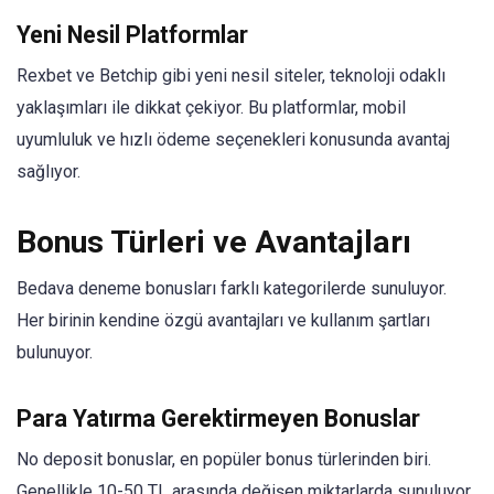
Yeni Nesil Platformlar
Rexbet ve Betchip gibi yeni nesil siteler, teknoloji odaklı
yaklaşımları ile dikkat çekiyor. Bu platformlar, mobil
uyumluluk ve hızlı ödeme seçenekleri konusunda avantaj
sağlıyor.
Bonus Türleri ve Avantajları
Bedava deneme bonusları farklı kategorilerde sunuluyor.
Her birinin kendine özgü avantajları ve kullanım şartları
bulunuyor.
Para Yatırma Gerektirmeyen Bonuslar
No deposit bonuslar, en popüler bonus türlerinden biri.
Genellikle 10-50 TL arasında değişen miktarlarda sunuluyor.