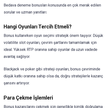
Bedava deneme bonusları konusunda en çok merak edilen
sorular ve uzman yanıtları:
Hangi Oyunları Tercih Etmeli?
Bonus kullanırken oyun seçimi stratejik önem taşıyor. Düşük
volatilite slot oyunları, çevrim şartlarını tamamlamak için
ideal. Yüksek RTP oranına sahip oyunlar da uzun vadede
avantaj sağlıyor.
Blackjack ve poker gibi strateji oyunları, bonus çevriminde
düşük katkı oranına sahip olsa da, doğru stratejilerle kazanç
şansını artırıyor.
Para Çekme İşlemleri
Bonus kazançlarını çekmek için genellikle kimlik doğrulama