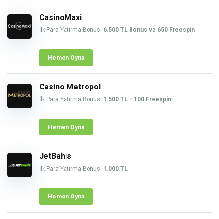
CasinoMaxi
İlk Para Yatırma Bonus:
6.500 TL Bonus ve 650 Freespin
Hemen Oyna
Casino Metropol
İlk Para Yatırma Bonus:
1.500 TL + 100 Freespin
Hemen Oyna
JetBahis
İlk Para Yatırma Bonus:
1.000 TL
Hemen Oyna