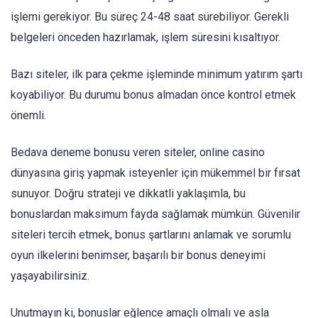
işlemi gerekiyor. Bu süreç 24-48 saat sürebiliyor. Gerekli
belgeleri önceden hazırlamak, işlem süresini kısaltıyor.
Bazı siteler, ilk para çekme işleminde minimum yatırım şartı
koyabiliyor. Bu durumu bonus almadan önce kontrol etmek
önemli.
Bedava deneme bonusu veren siteler, online casino
dünyasına giriş yapmak isteyenler için mükemmel bir fırsat
sunuyor. Doğru strateji ve dikkatli yaklaşımla, bu
bonuslardan maksimum fayda sağlamak mümkün. Güvenilir
siteleri tercih etmek, bonus şartlarını anlamak ve sorumlu
oyun ilkelerini benimser, başarılı bir bonus deneyimi
yaşayabilirsiniz.
Unutmayın ki, bonuslar eğlence amaçlı olmalı ve asla