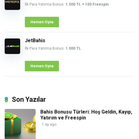
İlk Para Yatırma Bonus:
1.500 TL + 100 Freespin
Hemen Oyna
JetBahis
İlk Para Yatırma Bonus:
1.000 TL
Hemen Oyna
Son Yazılar
Bahis Bonusu Türleri: Hoş Geldin, Kayıp,
Yatırım ve Freespin
1 ay ago