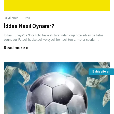
3 yıl önce
323
İddaa Nasıl Oynanır?
İddaa, Türkiye’de Spor Toto Teşkilatı tarafından organize edilen bir bahis
oyunudur. Futbol, basketbol, voleybol, hentbol, tenis, motor sporları, ...
Read more »
Bahissiteleri